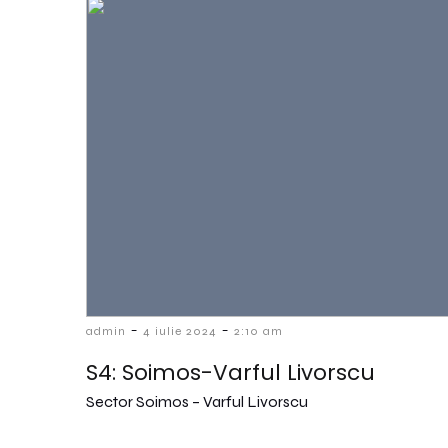
-
-
admin
4 iulie 2024
2:10 am
S4: Soimos-Varful Livorscu
Sector Soimos – Varful Livorscu