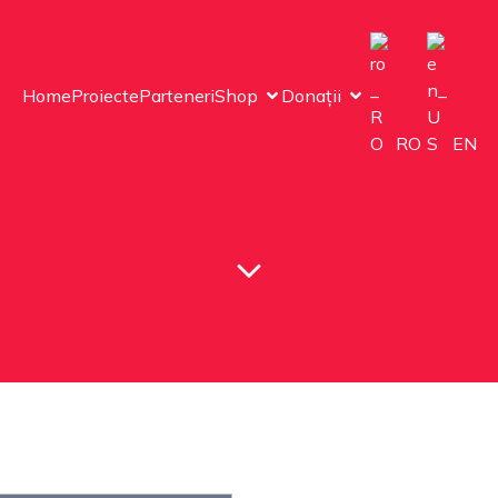
Home
Proiecte
Parteneri
Shop
Donații
RO
EN