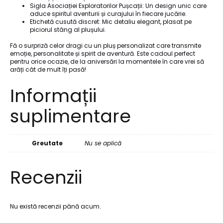
Sigla Asociației Exploratorilor Pușcații: Un design unic care
aduce spiritul aventurii și curajului în fiecare jucărie.
Etichetă cusută discret: Mic detaliu elegant, plasat pe
piciorul stâng al plușului.
Fă o surpriză celor dragi cu un pluș personalizat care transmite
emoție, personalitate și spirit de aventură. Este cadoul perfect
pentru orice ocazie, de la aniversări la momentele în care vrei să
arăți cât de mult îți pasă!
Informații
suplimentare
Greutate
Nu se aplică
Recenzii
Nu există recenzii până acum.