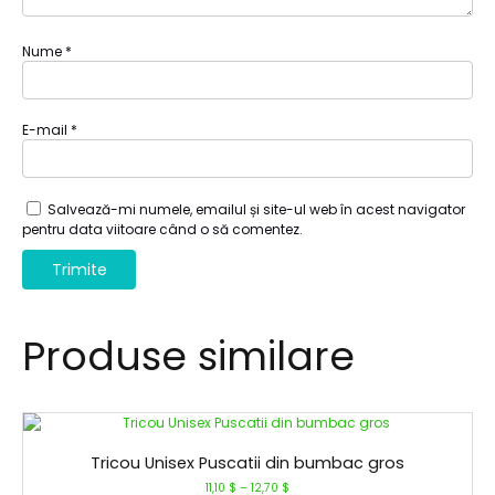
Nume
*
E-mail
*
Salvează-mi numele, emailul și site-ul web în acest navigator
pentru data viitoare când o să comentez.
Produse similare
Tricou Unisex Puscatii din bumbac gros
11,10
$
–
12,70
$