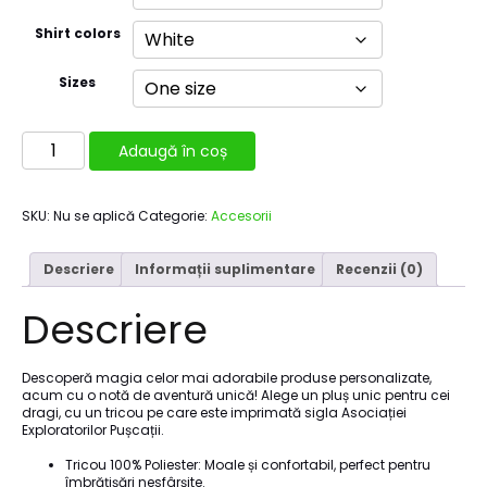
Shirt colors
Sizes
Cantitate
Adaugă în coș
Ursulet
de
plus
cu
SKU:
Nu se aplică
Categorie:
Accesorii
tricou
Puscatii
Descriere
Informații suplimentare
Recenzii (0)
Descriere
Descoperă magia celor mai adorabile produse personalizate,
acum cu o notă de aventură unică! Alege un pluș unic pentru cei
dragi, cu un tricou pe care este imprimată sigla Asociației
Exploratorilor Pușcații.
Tricou 100% Poliester: Moale și confortabil, perfect pentru
îmbrățișări nesfârșite.