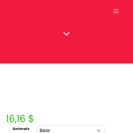
16,16
$
Animals